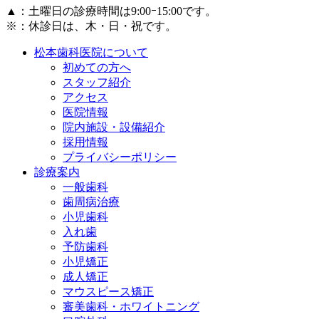
▲
：土曜日の診療時間は9:00ｰ15:00です。
※：休診日は、木・日・祝です。
松本歯科医院について
初めての方へ
スタッフ紹介
アクセス
医院情報
院内施設・設備紹介
採用情報
プライバシーポリシー
診療案内
一般歯科
歯周病治療
小児歯科
入れ歯
予防歯科
小児矯正
成人矯正
マウスピース矯正
審美歯科・ホワイトニング