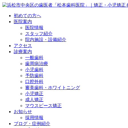
初めての方へ
医院案内
医院情報
スタッフ紹介
院内施設・設備紹介
アクセス
診療案内
一般歯科
歯周病治療
小児歯科
予防歯科
口腔外科
審美歯科・ホワイトニング
小児矯正
成人矯正
マウスピース矯正
お知らせ
採用情報
ブログ・症例紹介