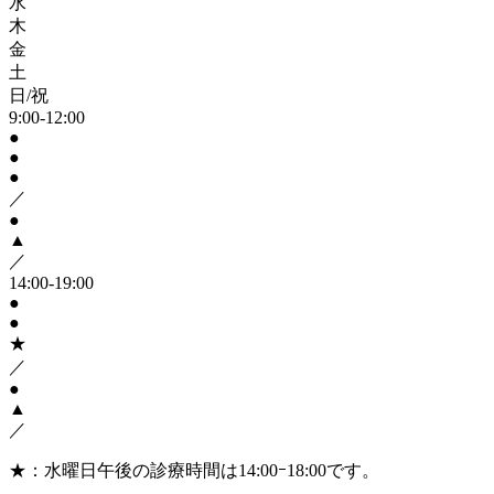
水
木
金
土
日/祝
9:00-12:00
●
●
●
／
●
▲
／
14:00-19:00
●
●
★
／
●
▲
／
★
：水曜日午後の診療時間は14:00ｰ18:00です。