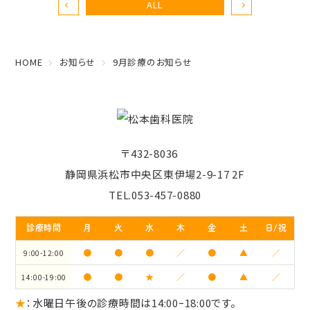
ALL
HOME
お知らせ
9月診療のお知らせ
〒432-8036
静岡県浜松市中央区東伊場2-9-17 2F
TEL.053-457-0880
診療時間
月
火
水
木
金
土
日/祝
●
●
●
／
●
▲
／
9:00-12:00
●
●
★
／
●
▲
／
14:00-19:00
★
：水曜日午後の診療時間は14:00ｰ18:00です。